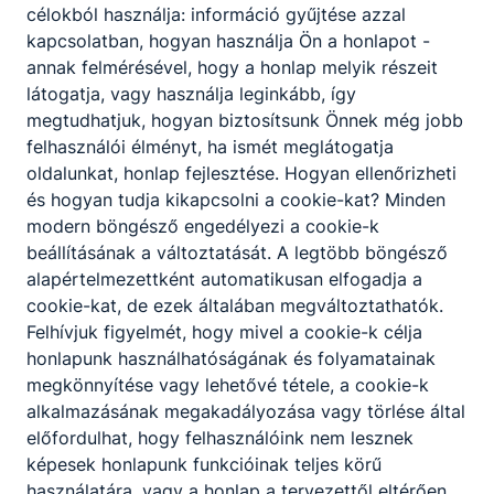
célokból használja: információ gyűjtése azzal
kapcsolatban, hogyan használja Ön a honlapot -
annak felmérésével, hogy a honlap melyik részeit
látogatja, vagy használja leginkább, így
megtudhatjuk, hogyan biztosítsunk Önnek még jobb
felhasználói élményt, ha ismét meglátogatja
oldalunkat, honlap fejlesztése. Hogyan ellenőrizheti
és hogyan tudja kikapcsolni a cookie-kat? Minden
modern böngésző engedélyezi a cookie-k
beállításának a változtatását. A legtöbb böngésző
alapértelmezettként automatikusan elfogadja a
cookie-kat, de ezek általában megváltoztathatók.
Felhívjuk figyelmét, hogy mivel a cookie-k célja
honlapunk használhatóságának és folyamatainak
megkönnyítése vagy lehetővé tétele, a cookie-k
alkalmazásának megakadályozása vagy törlése által
előfordulhat, hogy felhasználóink nem lesznek
képesek honlapunk funkcióinak teljes körű
használatára, vagy a honlap a tervezettől eltérően