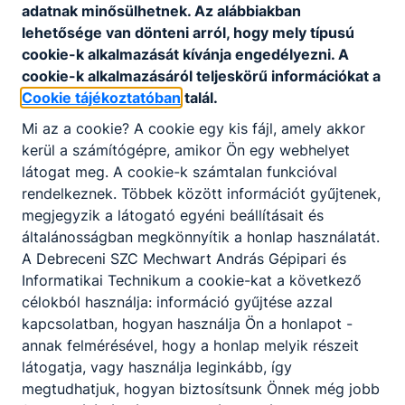
adatnak minősülhetnek. Az alábbiakban
lehetősége van dönteni arról, hogy mely típusú
cookie-k alkalmazását kívánja engedélyezni. A
cookie-k alkalmazásáról teljeskörű információkat a
Cookie tájékoztatóban
talál.
Mi az a cookie? A cookie egy kis fájl, amely akkor
kerül a számítógépre, amikor Ön egy webhelyet
látogat meg. A cookie-k számtalan funkcióval
rendelkeznek. Többek között információt gyűjtenek,
megjegyzik a látogató egyéni beállításait és
általánosságban megkönnyítik a honlap használatát.
A Debreceni SZC Mechwart András Gépipari és
Informatikai Technikum a cookie-kat a következő
célokból használja: információ gyűjtése azzal
kapcsolatban, hogyan használja Ön a honlapot -
annak felmérésével, hogy a honlap melyik részeit
látogatja, vagy használja leginkább, így
megtudhatjuk, hogyan biztosítsunk Önnek még jobb