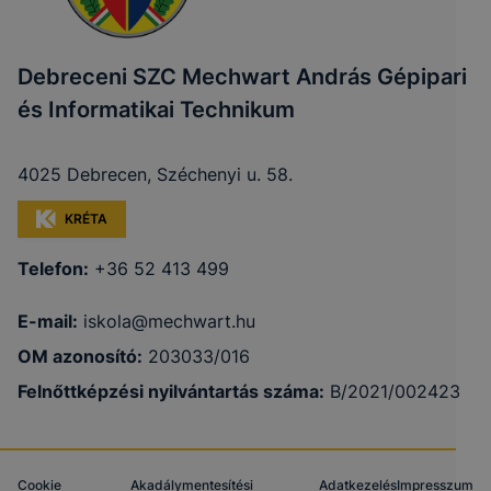
Debreceni SZC Mechwart András Gépipari
és Informatikai Technikum
4025 Debrecen, Széchenyi u. 58.
KRÉTA
Telefon:
+36 52 413 499
E-mail:
iskola@mechwart.hu
OM azonosító:
203033/016
Felnőttképzési nyilvántartás száma:
B/2021/002423
Cookie
Akadálymentesítési
Adatkezelés
Impresszum