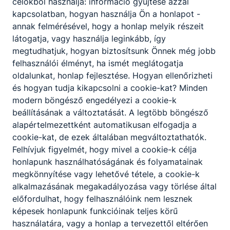
célokból használja: információ gyűjtése azzal
kapcsolatban, hogyan használja Ön a honlapot -
annak felmérésével, hogy a honlap melyik részeit
látogatja, vagy használja leginkább, így
Megosztás
megtudhatjuk, hogyan biztosítsunk Önnek még jobb
felhasználói élményt, ha ismét meglátogatja
oldalunkat, honlap fejlesztése. Hogyan ellenőrizheti
és hogyan tudja kikapcsolni a cookie-kat? Minden
modern böngésző engedélyezi a cookie-k
beállításának a változtatását. A legtöbb böngésző
alapértelmezettként automatikusan elfogadja a
cookie-kat, de ezek általában megváltoztathatók.
Partnereink
Felhívjuk figyelmét, hogy mivel a cookie-k célja
honlapunk használhatóságának és folyamatainak
megkönnyítése vagy lehetővé tétele, a cookie-k
alkalmazásának megakadályozása vagy törlése által
előfordulhat, hogy felhasználóink nem lesznek
képesek honlapunk funkcióinak teljes körű
használatára, vagy a honlap a tervezettől eltérően