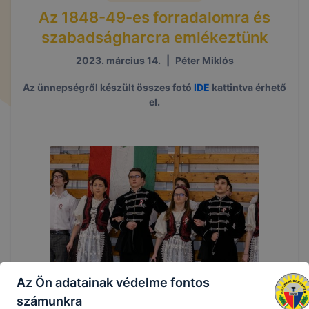
Az 1848-49-es forradalomra és
szabadságharcra emlékeztünk
2023. március 14.
|
Péter Miklós
Az ünnepségről készült összes fotó
IDE
kattintva érhető
el.
Az Ön adatainak védelme fontos
számunkra