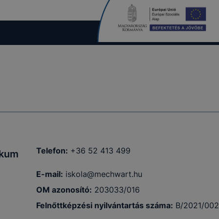
Telefon:
+36 52 413 499
ikum
E-mail:
iskola@mechwart.hu
OM azonosító:
203033/016
Felnőttképzési nyilvántartás száma:
B/2021/00