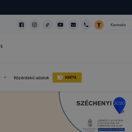
i
k
Közérdekű adatok
KRÉTA