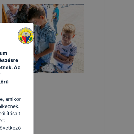
kum
gészésre
tnek. Az
k
körű
re, amikor
elkeznek.
llításait
ZC
következő