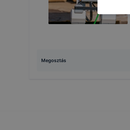
célokból ha
a honlapot 
használja l
felhasználó
Hogyan elle
böngésző en
böngésző a
általában m
honlapunk 
Megosztás
tétele, a c
előfordulha
teljes körű
böngészőjé