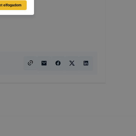
asználja Ön
et elfogadom
a, vagy
g jobb
tése.
en modern
több
 de ezek
k célja
 lehetővé
kcióinak
ödni