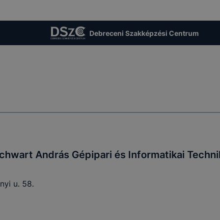
Debreceni Szakképzési Centrum
hwart András Gépipari és Informatikai Techn
yi u. 58.