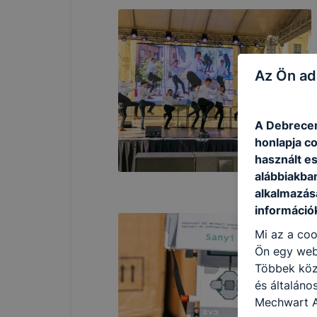
Az Ön ad
A Debrecen
honlapja c
használt e
alábbiakba
alkalmazásá
információ
Mi az a coo
Ön egy web
Többek közö
és általán
Mechwart A