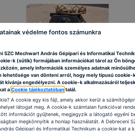
atainak védelme fontos számunkra
i SZC Mechwart András Gépipari és Informatikai Techni
ookie-k (sütik) formájában információkat tárol az Ön bön
szközén, amely információk személyes adatnak minősülhe
n lehetősége van dönteni arról, hogy mely típusú cookie-
t kívánja engedélyezni. A cookie-k alkalmazásáról teljes
kat a
Cookie tájékoztatóban
talál.
kie? A cookie egy kis fájl, amely akkor kerül a számítógép
helyet látogat meg. A cookie-k számtalan funkcióval rend
tt információt gyűjtenek, megjegyzik a látogató egyéni beá
osságban megkönnyítik a honlap használatát. A Debreceni S
ndrás Gépipari és Informatikai Technikum a cookie-kat a 