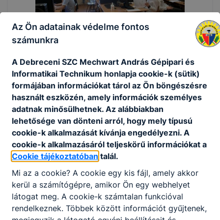
Az Ön adatainak védelme fontos
számunkra
A Debreceni SZC Mechwart András Gépipari és
Informatikai Technikum honlapja cookie-k (sütik)
formájában információkat tárol az Ön böngészésre
használt eszközén, amely információk személyes
adatnak minősülhetnek. Az alábbiakban
lehetősége van dönteni arról, hogy mely típusú
cookie-k alkalmazását kívánja engedélyezni. A
cookie-k alkalmazásáról teljeskörű információkat a
Cookie tájékoztatóban
talál.
Mi az a cookie? A cookie egy kis fájl, amely akkor
kerül a számítógépre, amikor Ön egy webhelyet
látogat meg. A cookie-k számtalan funkcióval
rendelkeznek. Többek között információt gyűjtenek,
megjegyzik a látogató egyéni beállításait és