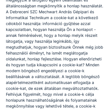
általánosságban megkönnyítik a honlap használatát.
A Debreceni SZC Mechwart András Gépipari és
Informatikai Technikum a cookie-kat a következő
célokból használja: információ gyűjtése azzal
kapcsolatban, hogyan használja Ön a honlapot -
annak felmérésével, hogy a honlap melyik részeit
látogatja, vagy használja leginkább, így
megtudhatjuk, hogyan biztosítsunk Önnek még jobb
felhasználói élményt, ha ismét meglátogatja
oldalunkat, honlap fejlesztése. Hogyan ellenőrizheti
és hogyan tudja kikapcsolni a cookie-kat? Minden
modern böngésző engedélyezi a cookie-k
beállításának a változtatását. A legtöbb böngésző
alapértelmezettként automatikusan elfogadja a
cookie-kat, de ezek általában megváltoztathatók.
Felhívjuk figyelmét, hogy mivel a cookie-k célja
honlapunk használhatóságának és folyamatainak
megkönnyítése vagy lehetővé tétele, a cookie-k