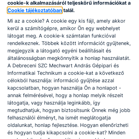
cookie-k alkalmazásáról teljeskörű információkat a
Cookie tájékoztatóban
talál.
Mi az a cookie? A cookie egy kis fájl, amely akkor
kerül a számítógépre, amikor Ön egy webhelyet
látogat meg. A cookie-k számtalan funkcióval
rendelkeznek. Többek között információt gyűjtenek,
megjegyzik a látogató egyéni beállításait és
általánosságban megkönnyítik a honlap használatát.
A Debreceni SZC Mechwart András Gépipari és
Informatikai Technikum a cookie-kat a következő
célokból használja: információ gyűjtése azzal
kapcsolatban, hogyan használja Ön a honlapot -
annak felmérésével, hogy a honlap melyik részeit
látogatja, vagy használja leginkább, így
megtudhatjuk, hogyan biztosítsunk Önnek még jobb
felhasználói élményt, ha ismét meglátogatja
oldalunkat, honlap fejlesztése. Hogyan ellenőrizheti
és hogyan tudja kikapcsolni a cookie-kat? Minden