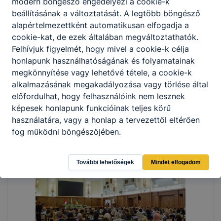
modern böngésző engedélyezi a cookie-k
beállításának a változtatását. A legtöbb böngésző
alapértelmezettként automatikusan elfogadja a
cookie-kat, de ezek általában megváltoztathatók.
Felhívjuk figyelmét, hogy mivel a cookie-k célja
honlapunk használhatóságának és folyamatainak
megkönnyítése vagy lehetővé tétele, a cookie-k
alkalmazásának megakadályozása vagy törlése által
előfordulhat, hogy felhasználóink nem lesznek
képesek honlapunk funkcióinak teljes körű
használatára, vagy a honlap a tervezettől eltérően
fog működni böngészőjében.
További lehetőségek
Mindet elfogadom