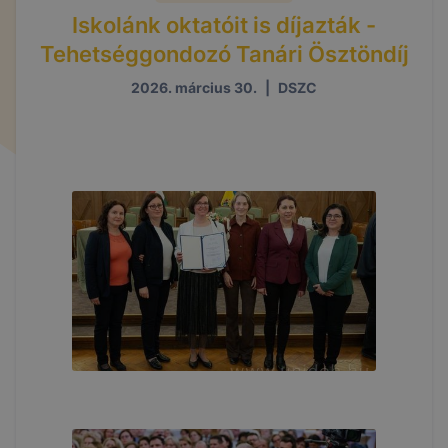
Iskolánk oktatóit is díjazták -
Tehetséggondozó Tanári Ösztöndíj
2026. március 30.
|
DSZC
.....