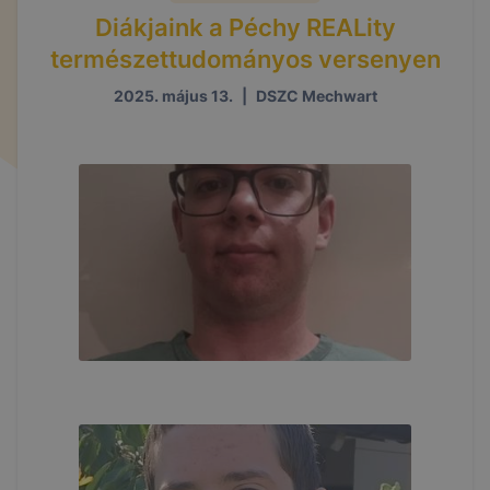
Diákjaink a Péchy REALity
természettudományos versenyen
2025. május 13.
|
DSZC Mechwart