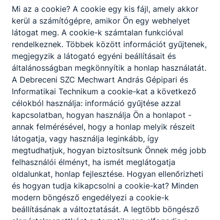
Mi az a cookie? A cookie egy kis fájl, amely akkor
kerül a számítógépre, amikor Ön egy webhelyet
látogat meg. A cookie-k számtalan funkcióval
rendelkeznek. Többek között információt gyűjtenek,
megjegyzik a látogató egyéni beállításait és
általánosságban megkönnyítik a honlap használatát.
A Debreceni SZC Mechwart András Gépipari és
Informatikai Technikum a cookie-kat a következő
célokból használja: információ gyűjtése azzal
kapcsolatban, hogyan használja Ön a honlapot -
annak felmérésével, hogy a honlap melyik részeit
látogatja, vagy használja leginkább, így
megtudhatjuk, hogyan biztosítsunk Önnek még jobb
felhasználói élményt, ha ismét meglátogatja
oldalunkat, honlap fejlesztése. Hogyan ellenőrizheti
és hogyan tudja kikapcsolni a cookie-kat? Minden
modern böngésző engedélyezi a cookie-k
beállításának a változtatását. A legtöbb böngésző