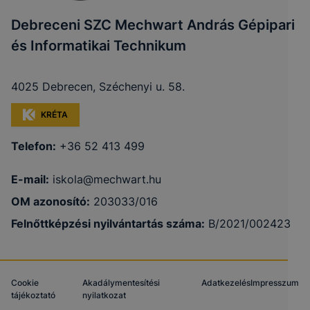
Debreceni SZC Mechwart András Gépipari
és Informatikai Technikum
4025 Debrecen, Széchenyi u. 58.
KRÉTA
Telefon:
+36 52 413 499
E-mail:
iskola@mechwart.hu
OM azonosító:
203033/016
Felnőttképzési nyilvántartás száma:
B/2021/002423
Cookie
Akadálymentesítési
Adatkezelés
Impresszum
tájékoztató
nyilatkozat