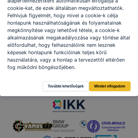
alapértelmezettként automatikusan elfogadja a
cookie-kat, de ezek általában megváltoztathatók.
Felhívjuk figyelmét, hogy mivel a cookie-k célja
Megosztás
honlapunk használhatóságának és folyamatainak
megkönnyítése vagy lehetővé tétele, a cookie-k
alkalmazásának megakadályozása vagy törlése által
előfordulhat, hogy felhasználóink nem lesznek
képesek honlapunk funkcióinak teljes körű
használatára, vagy a honlap a tervezettől eltérően
fog működni böngészőjében.
Partnereink
További lehetőségek
Mindet elfogadom