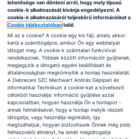
lehetősége van dönteni arról, hogy mely típusú
cookie-k alkalmazását kívánja engedélyezni. A
cookie-k alkalmazásáról teljeskörű információkat a
Cookie tájékoztatóban
talál.
Mi az a cookie? A cookie egy kis fájl, amely akkor
kerül a számítógépre, amikor Ön egy webhelyet
látogat meg. A cookie-k számtalan funkcióval
rendelkeznek. Többek között információt gyűjtenek,
megjegyzik a látogató egyéni beállításait és
általánosságban megkönnyítik a honlap használatát.
A Debreceni SZC Mechwart András Gépipari és
Informatikai Technikum a cookie-kat a következő
célokból használja: információ gyűjtése azzal
kapcsolatban, hogyan használja Ön a honlapot -
annak felmérésével, hogy a honlap melyik részeit
látogatja, vagy használja leginkább, így
megtudhatjuk, hogyan biztosítsunk Önnek még jobb
felhasználói élményt, ha ismét meglátogatja