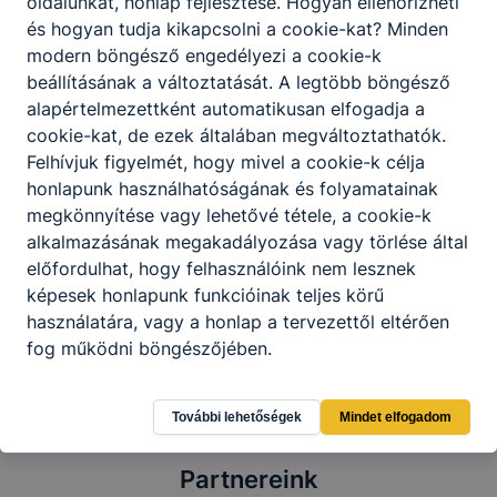
oldalunkat, honlap fejlesztése. Hogyan ellenőrizheti
és hogyan tudja kikapcsolni a cookie-kat? Minden
modern böngésző engedélyezi a cookie-k
beállításának a változtatását. A legtöbb böngésző
alapértelmezettként automatikusan elfogadja a
cookie-kat, de ezek általában megváltoztathatók.
Felhívjuk figyelmét, hogy mivel a cookie-k célja
honlapunk használhatóságának és folyamatainak
megkönnyítése vagy lehetővé tétele, a cookie-k
alkalmazásának megakadályozása vagy törlése által
előfordulhat, hogy felhasználóink nem lesznek
Megosztás
képesek honlapunk funkcióinak teljes körű
használatára, vagy a honlap a tervezettől eltérően
fog működni böngészőjében.
További lehetőségek
Mindet elfogadom
Partnereink